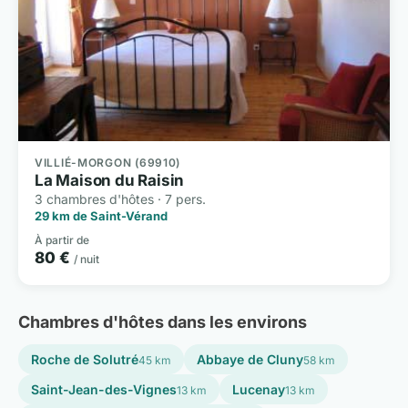
VILLIÉ-MORGON (69910)
La Maison du Raisin
3 chambres d'hôtes · 7 pers.
29 km de Saint-Vérand
À partir de
80 €
/ nuit
Chambres d'hôtes dans les environs
Roche de Solutré
Abbaye de Cluny
45 km
58 km
Saint-Jean-des-Vignes
Lucenay
13 km
13 km