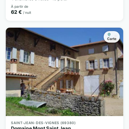
À partir de
62 €
/ nuit
Carte
SAINT-JEAN-DES-VIGNES (69380)
Domaine Mont Saint Jean