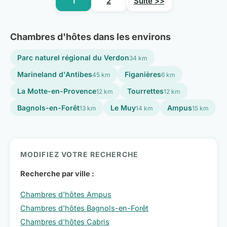
1
2
Suite >>
Chambres d'hôtes dans les environs
Parc naturel régional du Verdon
34 km
Marineland d'Antibes
Figanières
45 km
6 km
La Motte-en-Provence
Tourrettes
12 km
12 km
Bagnols-en-Forêt
Le Muy
Ampus
13 km
14 km
15 km
MODIFIEZ VOTRE RECHERCHE
Recherche par ville :
Chambres d'hôtes Ampus
Chambres d'hôtes Bagnols-en-Forêt
Chambres d'hôtes Cabris