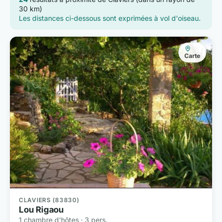
30 km)
Les distances ci-dessous sont exprimées à vol d'oiseau.
Carte
CLAVIERS (83830)
Lou Rigaou
1 chambre d'hôtes · 3 pers.