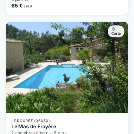
65 €
/ nuit
Carte
LE ROURET (06650)
Le Mas de Frayère
2 chambres d'hôtes · 5 pers.