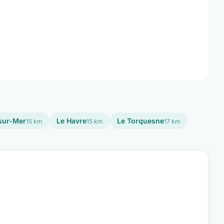
sur-Mer
Le Havre
Le Torquesne
15 km
15 km
17 km