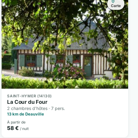
Carte
SAINT-HYMER (14130)
La Cour du Four
2 chambres d'hôtes · 7 pers.
13 km de Deauville
À partir de
58 €
/ nuit