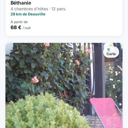
Béthanie
4 chambres d'hôtes · 12 pers.
28 km de Deauville
À partir de
68 €
/ nuit
Carte