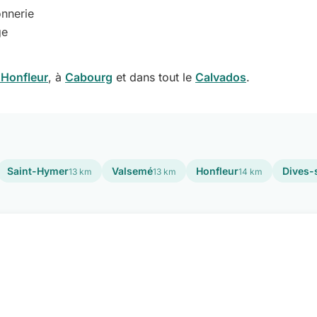
onnerie
ge
 Honfleur
, à
Cabourg
et dans tout le
Calvados
.
Saint-Hymer
Valsemé
Honfleur
Dives-
13 km
13 km
14 km