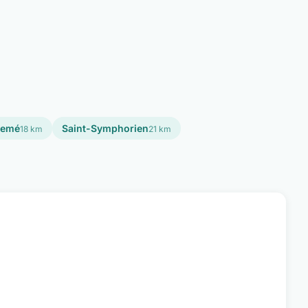
semé
Saint-Symphorien
18 km
21 km