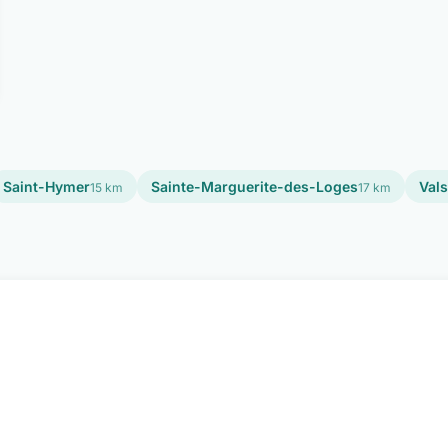
Saint-Hymer
Sainte-Marguerite-des-Loges
Val
15 km
17 km