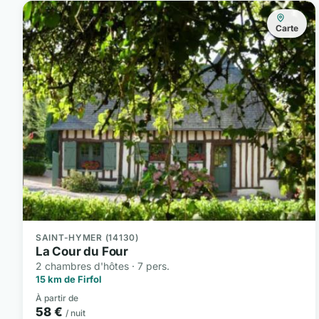
Carte
SAINT-HYMER (14130)
La Cour du Four
2 chambres d'hôtes · 7 pers.
15 km de Firfol
À partir de
58 €
/ nuit