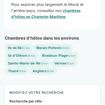
Pour explorer plus largement le littoral et
l'arrière-pays, consultez nos
chambres
d'hôtes en Charente-Maritime
.
Chambres d'hôtes dans les environs
Ile de Ré
Marais Poitevin
22 km
23 km
Ile d'Oléron
Rivedoux-Plage
34 km
10 km
Sainte-Marie-de-Ré
Vérines
13 km
15 km
Thairé
Angliers
15 km
16 km
MODIFIEZ VOTRE RECHERCHE
Recherche par ville :