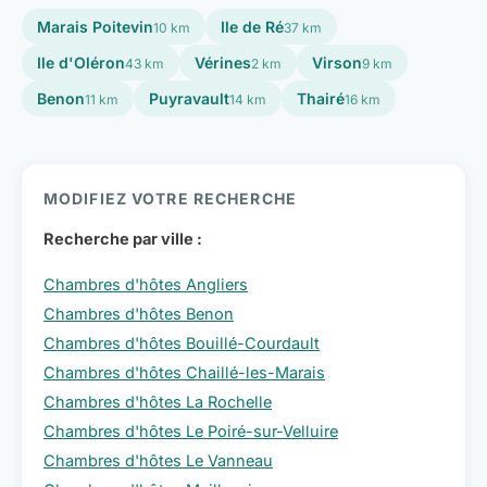
Marais Poitevin
Ile de Ré
10 km
37 km
Ile d'Oléron
Vérines
Virson
43 km
2 km
9 km
Benon
Puyravault
Thairé
11 km
14 km
16 km
MODIFIEZ VOTRE RECHERCHE
Recherche par ville :
Chambres d'hôtes Angliers
Chambres d'hôtes Benon
Chambres d'hôtes Bouillé-Courdault
Chambres d'hôtes Chaillé-les-Marais
Chambres d'hôtes La Rochelle
Chambres d'hôtes Le Poiré-sur-Velluire
Chambres d'hôtes Le Vanneau