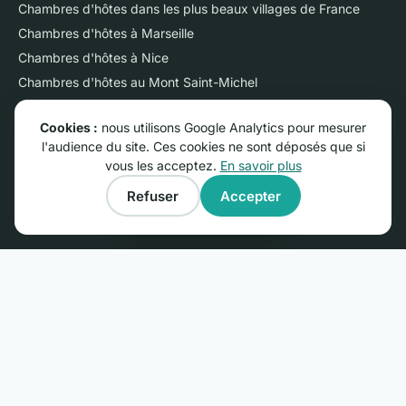
Chambres d'hôtes dans les plus beaux villages de France
Chambres d'hôtes à Marseille
Chambres d'hôtes à Nice
Chambres d'hôtes au Mont Saint-Michel
Chambres d'hôtes sur l'Ile de Ré
Cookies :
nous utilisons Google Analytics pour mesurer
Chambres d'hôtes près du Futuroscope
l'audience du site. Ces cookies ne sont déposés que si
Chambres d'hôtes en Camargue
vous les acceptez.
En savoir plus
Gîtes dans les plus beaux villages de France
Refuser
Accepter
Gîtes près du Mont Saint-Michel
Afficher la carte
PROPRIÉTAIRES
Publier une annonce : 29 €/an
Ouvrir un gîte ou une chambre d'hôtes : le guide
Espace membres
Questions fréquentes
Nous contacter