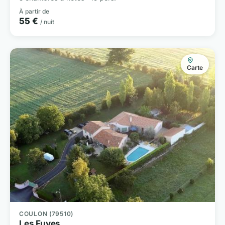
À partir de
55 €
/ nuit
Carte
COULON (79510)
Les Fuyes