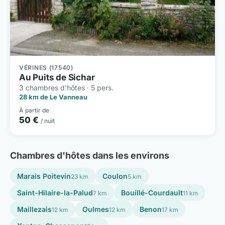
VÉRINES (17540)
Au Puits de Sichar
3 chambres d'hôtes · 5 pers.
28 km de Le Vanneau
À partir de
50 €
/ nuit
Chambres d'hôtes dans les environs
Marais Poitevin
Coulon
23 km
5 km
Saint-Hilaire-la-Palud
Bouillé-Courdault
7 km
11 km
Maillezais
Oulmes
Benon
12 km
12 km
17 km