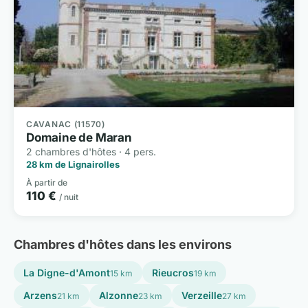
CAVANAC (11570)
Domaine de Maran
2 chambres d'hôtes · 4 pers.
28 km de Lignairolles
À partir de
110 €
/ nuit
Chambres d'hôtes dans les environs
La Digne-d'Amont
Rieucros
15 km
19 km
Arzens
Alzonne
Verzeille
21 km
23 km
27 km