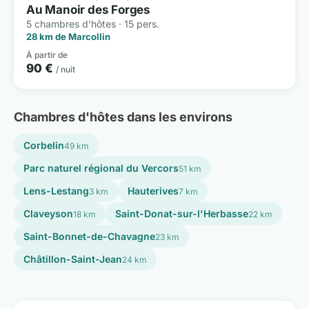
Au Manoir des Forges
5 chambres d'hôtes · 15 pers.
28 km de Marcollin
À partir de
90 €
/ nuit
Chambres d'hôtes dans les environs
Corbelin
49 km
Parc naturel régional du Vercors
51 km
Lens-Lestang
Hauterives
3 km
7 km
Claveyson
Saint-Donat-sur-l'Herbasse
18 km
22 km
Saint-Bonnet-de-Chavagne
23 km
Châtillon-Saint-Jean
24 km