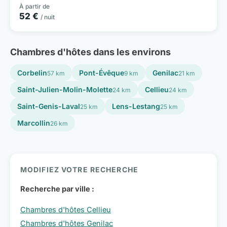
À partir de
52 €
/ nuit
Chambres d'hôtes dans les environs
Corbelin
Pont-Évêque
Genilac
57 km
9 km
21 km
Saint-Julien-Molin-Molette
Cellieu
24 km
24 km
Saint-Genis-Laval
Lens-Lestang
25 km
25 km
Marcollin
26 km
MODIFIEZ VOTRE RECHERCHE
Recherche par ville :
Chambres d'hôtes Cellieu
Chambres d'hôtes Genilac