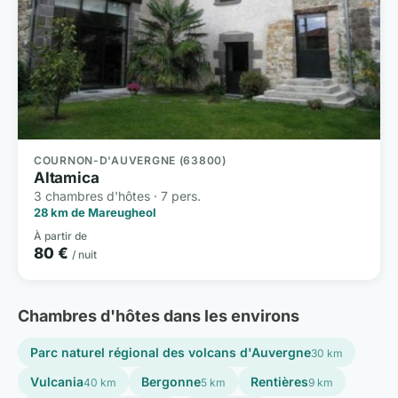
COURNON-D'AUVERGNE (63800)
Altamica
3 chambres d'hôtes · 7 pers.
28 km de Mareugheol
À partir de
80 €
/ nuit
Chambres d'hôtes dans les environs
Parc naturel régional des volcans d'Auvergne
30 km
Vulcania
Bergonne
Rentières
40 km
5 km
9 km