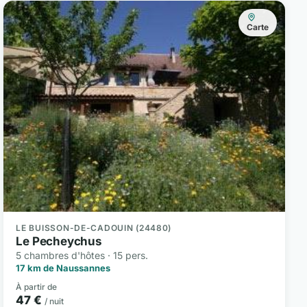
Carte
LE BUISSON-DE-CADOUIN (24480)
Le Pecheychus
5 chambres d'hôtes · 15 pers.
17 km de Naussannes
À partir de
47 €
/ nuit