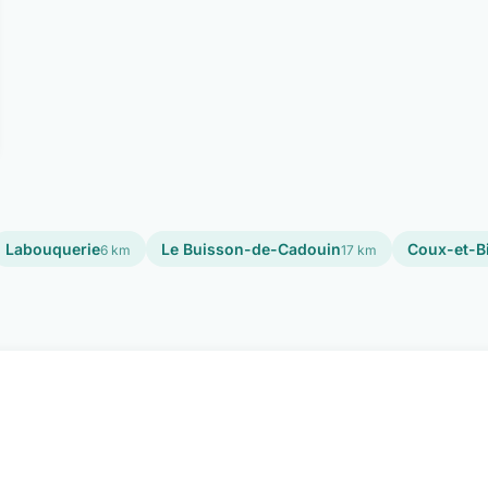
Labouquerie
Le Buisson-de-Cadouin
Coux-et-B
6 km
17 km