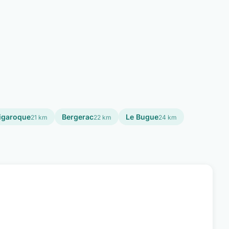
igaroque
Bergerac
Le Bugue
21 km
22 km
24 km