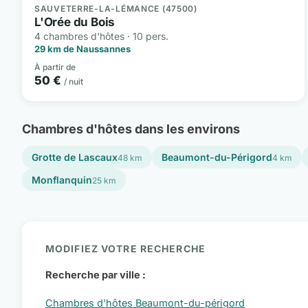
SAUVETERRE-LA-LÉMANCE (47500)
L'Orée du Bois
4 chambres d'hôtes · 10 pers.
29 km de Naussannes
À partir de
50 €
/ nuit
Chambres d'hôtes dans les environs
Grotte de Lascaux
Beaumont-du-Périgord
48 km
4 km
Monflanquin
25 km
MODIFIEZ VOTRE RECHERCHE
Recherche par ville :
Chambres d'hôtes Beaumont-du-périgord