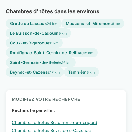
Chambres d'hôtes dans les environs
Grotte de Lascaux
Mauzens-et-Miremont
24 km
8 km
Le Buisson-de-Cadouin
9 km
Coux-et-Bigaroque
11 km
Rouffignac-Saint-Cernin-de-Reilhac
15 km
Saint-Germain-de-Belvès
16 km
Beynac-et-Cazenac
Tamniès
17 km
18 km
MODIFIEZ VOTRE RECHERCHE
Recherche par ville :
Chambres d'hôtes Beaumont-du-périgord
Chambres d'hôtes Beynac-et-Cazenac