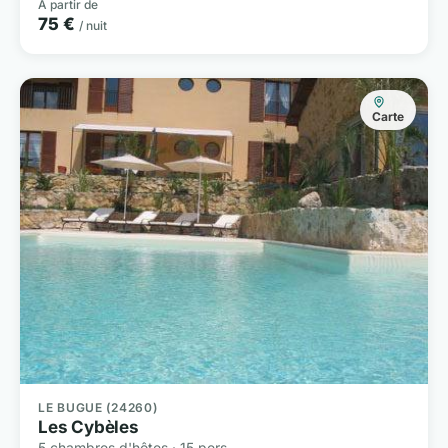
À partir de
75 €
/ nuit
Carte
LE BUGUE (24260)
Les Cybèles
5 chambres d'hôtes · 15 pers.