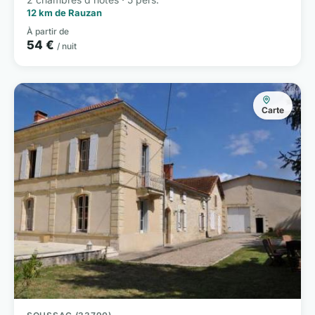
12 km de Rauzan
À partir de
54 €
/ nuit
Carte