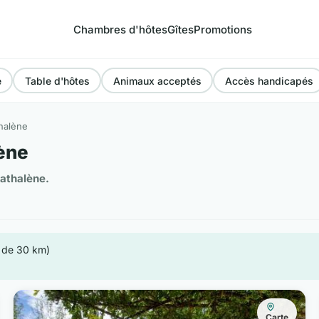
Chambres d'hôtes
Gîtes
Promotions
e
Table d'hôtes
Animaux acceptés
Accès handicapés
halène
ène
athalène.
n de 30 km)
Carte