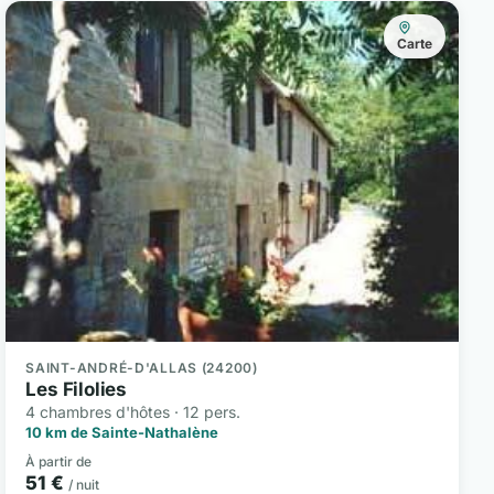
Carte
SAINT-ANDRÉ-D'ALLAS (24200)
Les Filolies
4 chambres d'hôtes · 12 pers.
10 km de Sainte-Nathalène
À partir de
51 €
/ nuit