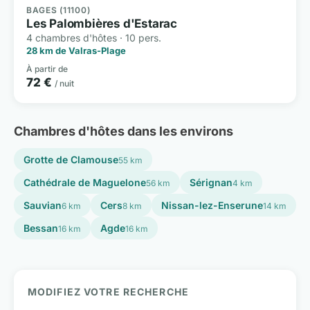
BAGES (11100)
Les Palombières d'Estarac
4 chambres d'hôtes · 10 pers.
28 km de Valras-Plage
À partir de
72 €
/ nuit
Chambres d'hôtes dans les environs
Grotte de Clamouse
55 km
Cathédrale de Maguelone
Sérignan
56 km
4 km
Sauvian
Cers
Nissan-lez-Enserune
6 km
8 km
14 km
Bessan
Agde
16 km
16 km
MODIFIEZ VOTRE RECHERCHE