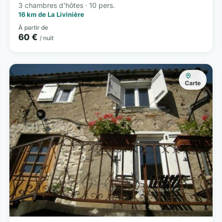
3 chambres d'hôtes · 10 pers.
16 km de La Livinière
À partir de
60 €
/ nuit
Carte