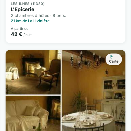
LES ILHES (11380)
L'Epicerie
2 chambres d'hôtes · 8 pers.
21 km de La Livinière
À partir de
42 €
/ nuit
Carte