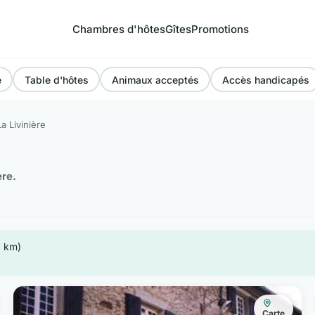
Chambres d'hôtes
Gîtes
Promotions
e
Table d'hôtes
Animaux acceptés
Accès handicapés
La Livinière
ère.
0 km)
Carte