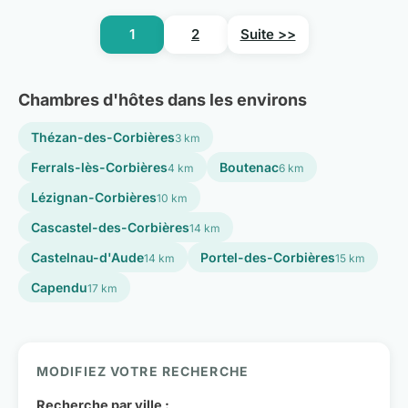
1
2
Suite >>
Chambres d'hôtes dans les environs
Thézan-des-Corbières
3 km
Ferrals-lès-Corbières
Boutenac
4 km
6 km
Lézignan-Corbières
10 km
Cascastel-des-Corbières
14 km
Castelnau-d'Aude
Portel-des-Corbières
14 km
15 km
Capendu
17 km
MODIFIEZ VOTRE RECHERCHE
Recherche par ville :